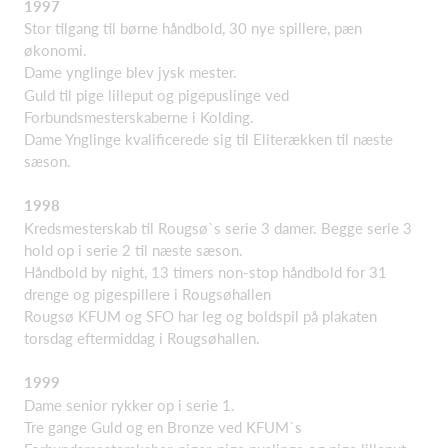
1997
Stor tilgang til børne håndbold, 30 nye spillere, pæn
økonomi.
Dame ynglinge blev jysk mester.
Guld til pige lilleput og pigepuslinge ved
Forbundsmesterskaberne i Kolding.
Dame Ynglinge kvalificerede sig til Eliterækken til næste
sæson.
1998
Kredsmesterskab til Rougsø`s serie 3 damer. Begge serie 3
hold op i serie 2 til næste sæson.
Håndbold by night, 13 timers non-stop håndbold for 31
drenge og pigespillere i Rougsøhallen
Rougsø KFUM og SFO har leg og boldspil på plakaten
torsdag eftermiddag i Rougsøhallen.
1999
Dame senior rykker op i serie 1.
Tre gange Guld og en Bronze ved KFUM`s