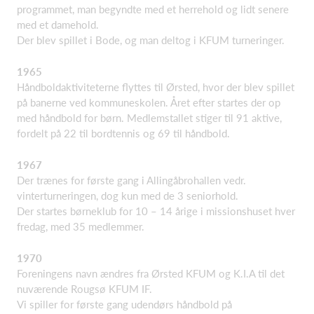
programmet, man begyndte med et herrehold og lidt senere
med et damehold.
Der blev spillet i Bode, og man deltog i KFUM turneringer.
1965
Håndboldaktiviteterne flyttes til Ørsted, hvor der blev spillet
på banerne ved kommuneskolen. Året efter startes der op
med håndbold for børn. Medlemstallet stiger til 91 aktive,
fordelt på 22 til bordtennis og 69 til håndbold.
1967
Der trænes for første gang i Allingåbrohallen vedr.
vinterturneringen, dog kun med de 3 seniorhold.
Der startes børneklub for 10 – 14 årige i missionshuset hver
fredag, med 35 medlemmer.
1970
Foreningens navn ændres fra Ørsted KFUM og K.I.A til det
nuværende Rougsø KFUM IF.
Vi spiller for første gang udendørs håndbold på