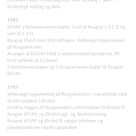
forskellige indslag og dans.
1986
KFUM`s forbundsmesterskaber. Guld til Rougsø`s S 2 D og
sølv til S 3 H.
Rougsø March med 200 deltagere. Velbesøgt loppemarked
på Rougsøskolen.
Arrangør af Distrikt Midt`s sommerturneringsstævne, 90
hold spillede på 15 baner.
2 Amtsmesterskaber og 3 Rougsømesterskaber til Rougsø
KFUM
1987
Velbesøgt loppemarked på Rougsøskolen, i samarbejde med
de blå spejdere i Ørsted
Klubhus bygges til Rougsøhallen, med klubrum til Ørsted IF,
Rougsø KFUM, og Ørsted jagt- og Skytteforening.
Rougsø KFUM og Ørsted IF sælger juletræer og
juledekorationer ved Rougsøhallen.