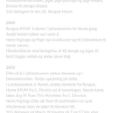
Forbundsmesterskaber, piger, pige puslinge og pige lilleput,
Bronze til drenge lilleput.
135 deltagere til den 20. Rougsø March.
2000
Rougsø KFUM`S damer i Jyllandsserien for første gang.
Andet holdet rykker op i serie 2.
Herre Ynglinge og Piger har kvalificeret sig til Eliterækken til
næste sæson.
Håndboldskole med deltagelse af 40 drenge og piger, til
bold, hygge, natløb og andre sjove ting.
2001
Efter et år i Jyllandsserien rykker damerne op i
Danmarksserien. Tredje oprykning på stribe.
I Landspokalens 6. Runde, sender damerne fra Rougsø,
Horne KFUM fra 2. Divsion ud af turneringen. Næste kamp
tabes dog til Team Tvis Holstebro fra 1. Division.
Herre Ynglinge Elite når frem til semifinalen om Jysk
Mesterskab, hvor de taber til Horsens HK.
103 deltagere på March, til travetur på 7 og 17 km, eller