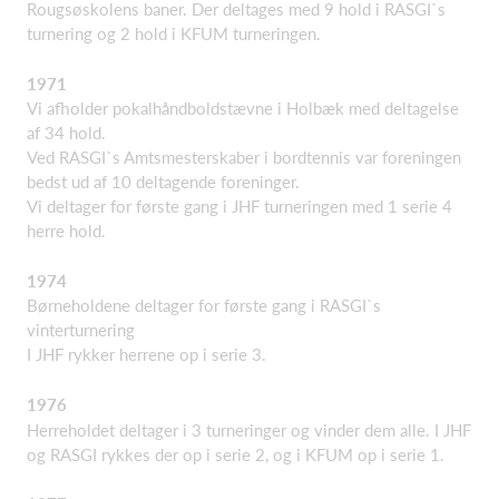
Rougsøskolens baner. Der deltages med 9 hold i RASGI`s
turnering og 2 hold i KFUM turneringen.
1971
Vi afholder pokalhåndboldstævne i Holbæk med deltagelse
af 34 hold.
Ved RASGI`s Amtsmesterskaber i bordtennis var foreningen
bedst ud af 10 deltagende foreninger.
Vi deltager for første gang i JHF turneringen med 1 serie 4
herre hold.
1974
Børneholdene deltager for første gang i RASGI`s
vinterturnering
I JHF rykker herrene op i serie 3.
1976
Herreholdet deltager i 3 turneringer og vinder dem alle. I JHF
og RASGI rykkes der op i serie 2, og i KFUM op i serie 1.