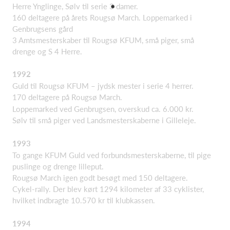
Herre Ynglinge, Sølv til serie 3 damer.
160 deltagere på årets Rougsø March. Loppemarked i
Genbrugsens gård
3 Amtsmesterskaber til Rougsø KFUM, små piger, små
drenge og S 4 Herre.
1992
Guld til Rougsø KFUM – jydsk mester i serie 4 herrer.
170 deltagere på Rougsø March.
Loppemarked ved Genbrugsen, overskud ca. 6.000 kr.
Sølv til små piger ved Landsmesterskaberne i Gilleleje.
1993
To gange KFUM Guld ved forbundsmesterskaberne, til pige
puslinge og drenge lilleput.
Rougsø March igen godt besøgt med 150 deltagere.
Cykel-rally. Der blev kørt 1294 kilometer af 33 cyklister,
hvilket indbragte 10.570 kr til klubkassen.
1994