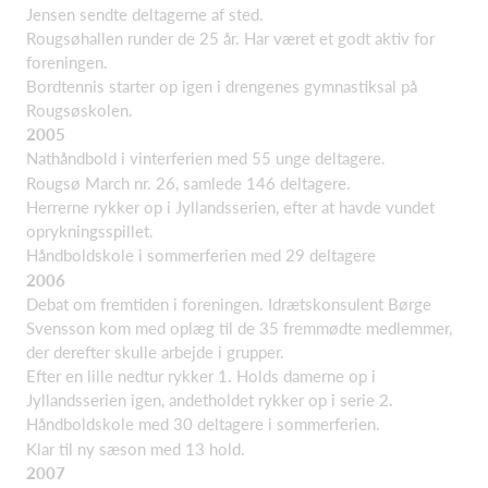
Jensen sendte deltagerne af sted.
Rougsøhallen runder de 25 år. Har været et godt aktiv for
foreningen.
Bordtennis starter op igen i drengenes gymnastiksal på
Rougsøskolen.
2005
Nathåndbold i vinterferien med 55 unge deltagere.
Rougsø March nr. 26, samlede 146 deltagere.
Herrerne rykker op i Jyllandsserien, efter at havde vundet
oprykningsspillet.
Håndboldskole i sommerferien med 29 deltagere
2006
Debat om fremtiden i foreningen. Idrætskonsulent Børge
Svensson kom med oplæg til de 35 fremmødte medlemmer,
der derefter skulle arbejde i grupper.
Efter en lille nedtur rykker 1. Holds damerne op i
Jyllandsserien igen, andetholdet rykker op i serie 2.
Håndboldskole med 30 deltagere i sommerferien.
Klar til ny sæson med 13 hold.
2007