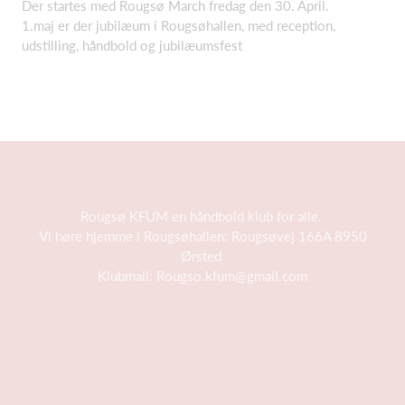
Der startes med Rougsø March fredag den 30. April.
1.maj er der jubilæum i Rougsøhallen, med reception,
udstilling, håndbold og jubilæumsfest
Rougsø KFUM en håndbold klub for alle.
Vi høre hjemme i Rougsøhallen: Rougsøvej 166A 8950
Ørsted
Klubmail:
Rougso.kfum@gmail.com