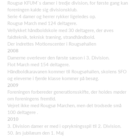
Rougsø KFUM`s damer i tredje division, for første gang kan
foreningen kalde sig divisionsklub.
Serie 4 damer og herrer rykker ligeledes op.
Rougsø March med 124 deltagere.
Vellykket håndboldskole med 30 deltagere, der øves
faldteknik, teknisk træning, strandhåndbold.
Der indrettes Motionscenter i Rougsøhallen
2008
Damerne overlever den første sæson i 3. Division.
Flot March med 154 deltagere.
Håndboldkaravanen kommer til Rougsøhallen, skolens SFO
og eleverne i fjerde klasse kommer på besøg.
2009
Foreningen forbereder generationsskifte, der holdes møder
om foreningens fremtid.
Vejret ikke med Rougsø Marchen, men det trodsede små
100 deltagere .
2010
3. Division damer er med i oprykningsspil til 2. Division.
50. års jubilæum den 1. Maj