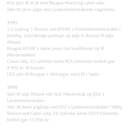
Klar igen til et år med Rougsø March og cykel-rally.
Sølv til store piger ved Landsmesterskaberne i Agerskov.
1995
2 x Guld og 1 Bronze ved KFUM`s Forbundsmesterskaber i
Kolding, Guld drenge puslinge og pige A, Bronze til pige
lilleput.
Rougsø KFUM`s dame jonior har kvalificeret sig til
Mesterrækken.
Cykel-rally, 22 cyklister kørte 821 kilometer hvilket gav
9.992 kr. til kassen.
DGI sølv til Rougsø`s mini piger, ved LM i Sæby
1996
Sølv til pige lilleput ved Jysk Mesterskab og DGI`s
Landsmesterskaber.
Sølv til dame ynglinge ved DGI`s Landsmesterskaber i Valby.
Rekord ved Cykel-rally, 28 cyklister kørte 1059 kilometer,
hvilket gav 11.900 kr.