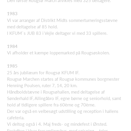
Den første Rougsø March afvikles med 325 deltagere.
1983
Vi var arrangør af Distrikt Midts sommerturneringsstævne
med deltagelse af 85 hold.
I KFUM`s JUB 83 i Vejle deltager vi med 33 spillere.
1984
Vi afholder et kæmpe loppemarked på Rougsøskolen.
1985
25 års jubilæum for Rougsø KFUM IF.
Rougsø Marchen startes af Rougsø kommunes borgmester
Henning Poulsen, ruter 7, 14, 20 km.
Håndboldstævne i Rougsøhallen, med deltagelse af
Sønderhald IF, Allingåbro IF, egne børne og seniorhold, samt
hold af tidligere spillere fra 60èrne og 70èrne.
Der var også en velbesøgt udstilling og reception i hallens
cafeteria.
Vi deltog også i 4. Maj freds- og mindefest i Ørsted.
Festaften i Voer forsamlingshus, med spisning – taler –