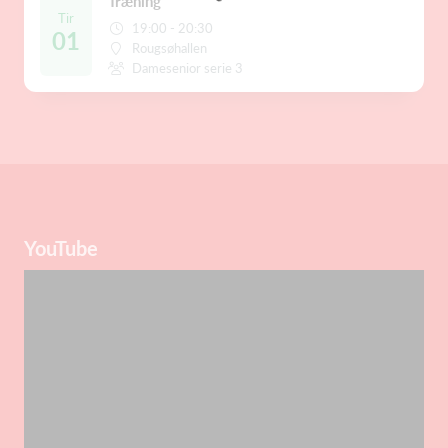
Træning
Tir
19:00 - 20:30
01
Rougsøhallen
Damesenior serie 3
YouTube