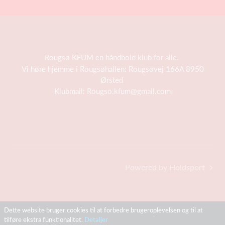
Rougsø KFUM en håndbold klub for alle.
Vi høre hjemme i Rougsøhallen: Rougsøvej 166A 8950
Ørsted
Klubmail:
Rougso.kfum@gmail.com
Powered by Holdsport
Dette website bruger cookies til at forbedre brugeroplevelsen og til at
tilføre ekstra funktionalitet.
Detaljer