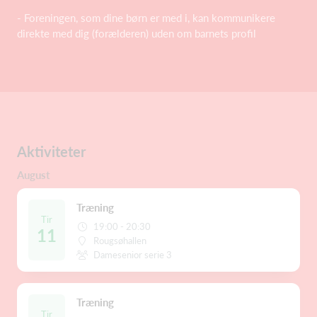
- Foreningen, som dine børn er med i, kan kommunikere
direkte med dig (forælderen) uden om barnets profil
Aktiviteter
August
Træning
Tir
19:00 - 20:30
11
Rougsøhallen
Damesenior serie 3
Træning
Tir