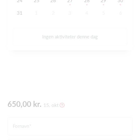
24
25
26
27
28
29
30
31
1
2
3
4
5
6
Ingen aktiviteter denne dag
650,00 kr.
15. okt
Fornavn